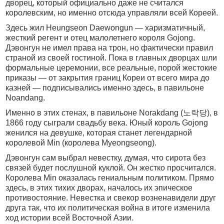
дворец, который официально даже не считался
королевским, но именно отсюда управляли всей Кореей.
Здесь жил Heungseon Daewongun — харизматичный,
жесткий регент и отец малолетнего короля Gojong.
Дэвонгун не имел права на трон, но фактически правил
страной из своей гостиной. Пока в главных дворцах шли
формальные церемонии, все реальные, порой жестокие
приказы — от закрытия границ Кореи от всего мира до
казней — подписывались именно здесь, в павильоне
Noandang.
Именно в этих стенах, в павильоне Norakdang (노락당), в
1866 году сыграли свадьбу века. Юный король Gojong
женился на девушке, которая станет легендарной
королевой Min (королева Myeongseong).
Дэвонгун сам выбрал невестку, думая, что сирота без
связей будет послушной куклой. Он жестко просчитался.
Королева Min оказалась гениальным политиком. Прямо
здесь, в этих тихих дворах, началось их эпическое
противостояние. Невестка и свекор возненавидели друг
друга так, что их политическая война в итоге изменила
ход истории всей Восточной Азии.