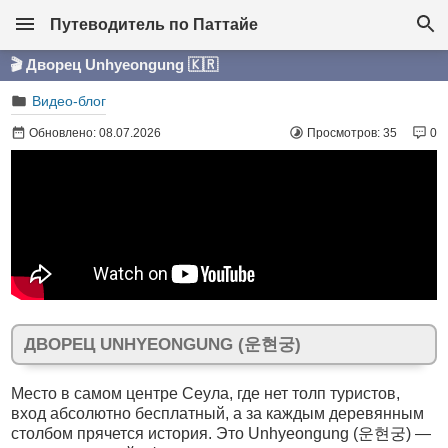
Путеводитель по Паттайе
🎬 Дворец Unhyeongung 🇰🇷
Видео-блог
Обновлено: 08.07.2026
Просмотров: 35
0
ДВОРЕЦ UNHYEONGUNG (운현궁)
Место в самом центре Сеула, где нет толп туристов,
вход абсолютно бесплатный, а за каждым деревянным
столбом прячется история. Это Unhyeongung (운현궁) —