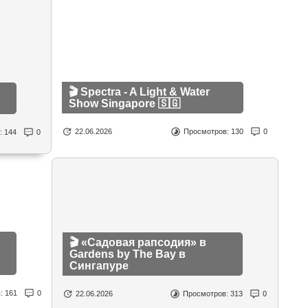
🎬 Spectra - A Light & Water
Show Singapore 🇸🇬
22.06.2026
Просмотров:
130
0
:
144
0
🎬 «Садовая рапсодия» в
Gardens by The Bay в
Сингапуре
в:
161
0
22.06.2026
Просмотров:
313
0