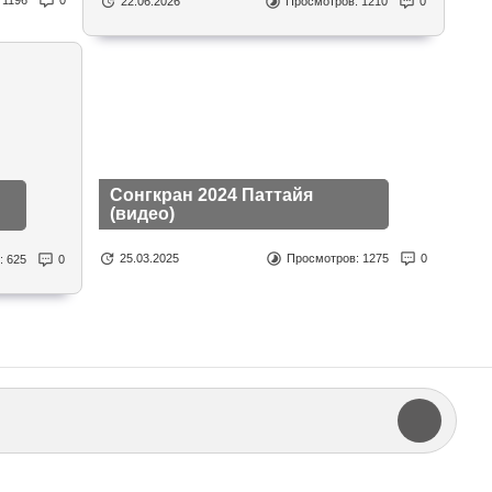
:
1196
0
22.06.2026
Просмотров:
1210
0
Сонгкран 2024 Паттайя
(видео)
25.03.2025
Просмотров:
1275
0
:
625
0